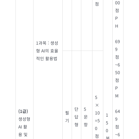
00
점
점
P
H
69
1과목 : 생성
9
형 AI의 효율
점
적인 활용법
~6
50
점
P
M
5
×
단
5
(1
급
)
64
필
10
1
답
문
생성형
9
기
=5
5
형
항
AI 활
점
0
0
용 및
~6
점
분