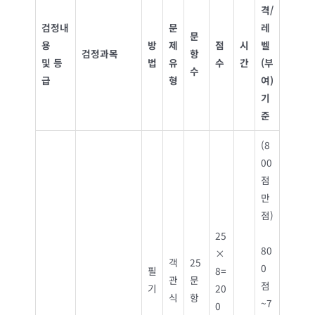
격
/
검정내
문
레
문
용
방
제
점
시
벨
검정과목
항
및 등
법
유
수
간
(
부
수
급
형
여
)
기
준
(8
00
점
만
점)
25
80
×
객
25
0
필
8=
관
문
점
기
20
식
항
~7
0