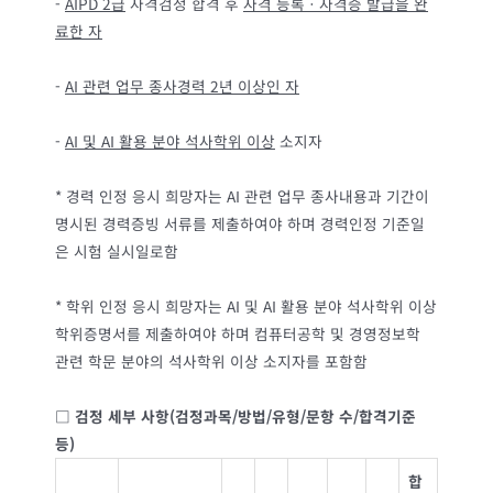
-
AIPD 2
급
자격검정 합격 후
자격 등록ㆍ자격증 발급을 완
료한 자
-
AI
관련 업무 종사경력
2
년 이상인 자
-
AI
및
AI
활용 분야 석사학위 이상
소지자
* 경력 인정 응시 희망자는 AI 관련 업무 종사내용과 기간이
명시된 경력증빙 서류를 제출하여야 하며 경력인정 기준일
은 시험 실시일로함
* 학위 인정 응시 희망자는 AI 및 AI 활용 분야 석사학위 이상
학위증명서를 제출하여야 하며 컴퓨터공학 및 경영정보학
관련 학문 분야의 석사학위 이상 소지자를 포함함
□
검정 세부 사항
(
검정과목
/
방법
/
유형
/
문항 수
/
합격기준
등
)
합