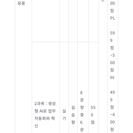
응용
00
점
PL
59
9
점
~5
00
점
IH
49
8
9
문
2과목 : 생성
점
실
항
55
형 AI로 업무
실
~4
습
중
0
자동화와 혁
기
00
형
6
점
신
점
문