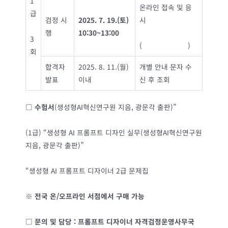
1
온라인 접속 및 응
급
검정 시
2025. 7. 19.(
토
)
시
행
10:30~13:00
3
(
www.ipedu.kr
)
회
합격자
2025. 8. 11.(월)
개별 안내 문자 수
발표
이내
신 후 조회
□
수험서
(생성형AI혁신연구원 지음, 광문각 출판)”
(1급) “생성형 AI 프롬프트 디자인 실무(생성형AI혁신연구원
지음, 광문각 출판)”
“생성형 AI 프롬프트 디자이너 2급 문제집
※
전국 온
/
오프라인 서점에서 구매 가능
□
문의 및 담당
:
프롬프트 디자이너 자격검정운영사무국