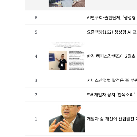
6
AI연구회-출판단체, '생성형
5
요즘책방(162) 생성형 AI
4
한경 캠퍼스잡앤조이 2월호 
3
서비스산업법 팔걷은 홍 부총
2
SW 개발자 뭉쳐 '한목소리'
1
개발자 삶 개선이 산업발전 