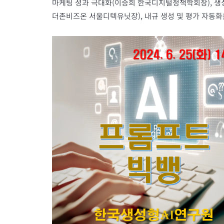
마케팅 성과 극대화(이승희 한국디지털정책학회장), 생성형
더존비즈온 서울디텍유닛장), 내규 생성 및 평가 자동