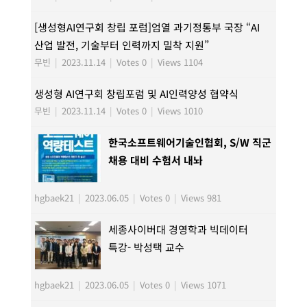
[생성형AI연구회 창립 포럼]엄열 과기정통부 국장 “AI
산업 발전, 기술부터 인력까지 밀착 지원”
무빈
|
2023.11.14
|
Votes 0
|
Views 1104
생성형 AI연구회 창립포럼 및 AI인력양성 협약식
무빈
|
2023.11.14
|
Votes 0
|
Views 1010
한국소프트웨어기술인협회, S/W 직군
채용 대비 수험서 내놔
hgbaek21
|
2023.06.05
|
Votes 0
|
Views 981
세종사이버대 경영학과 빅데이터
특강- 박성택 교수
hgbaek21
|
2023.06.05
|
Votes 0
|
Views 1071