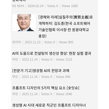
KS NOH
|
2024.02.24
|
Votes 0
|
Views 1085
[경제와 미래]실질주의(實質主義)로
개혁하자: 김도종(한국 소프트웨어
기술인협회 이사장·전 원광대학교
총장)
관리자
|
2023.11.23
|
Votes 0
|
Views 905
AI의 도움으로 컨설팅의 생산성 향상: 현장 실험 결과
무빈
|
2023.11.14
|
Votes 0
|
Views 1123
[전문가 기고]생성형 AI의 전망과 과제
무빈
|
2023.11.14
|
Votes 0
|
Views 945
프롬프트 디자인의 5가지 핵심 요소 [숏잇슈]
무빈
|
2023.11.14
|
Votes 0
|
Views 1546
생성형 AI 시대 새로운 직군인 프롬프트 디자이너