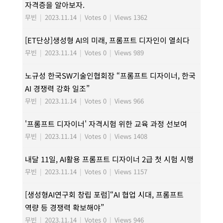
자격증을 알아보자.
무빈
|
2023.11.14
|
Votes 0
|
Views 1362
[ET단상]생성형 AI의 미래, 프롬프트 디자인이 열쇠다
무빈
|
2023.11.14
|
Votes 0
|
Views 989
노규성 한국SW기술인협회장 “프롬프트 디자이너, 한국
AI 경쟁력 강화 일조”
무빈
|
2023.11.14
|
Votes 0
|
Views 966
'프롬프트 디자이너' 자격시험 위한 교육 과정 선보여
무빈
|
2023.11.14
|
Votes 0
|
Views 1408
내달 11일, AI활용 프롬프트 디자이너 2급 첫 시험 시행
무빈
|
2023.11.14
|
Votes 0
|
Views 1157
[생성형AI연구회 창립 포럼]“AI 협업 시대, 프롬프트
역량 등 경쟁력 확보해야”
무빈
|
2023.11.14
|
Votes 0
|
Views 946