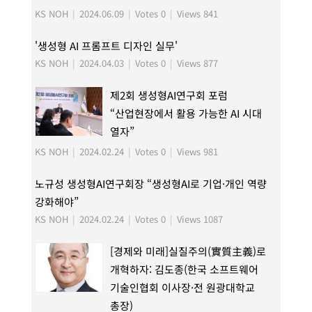
KS NOH
|
2024.06.09
|
Votes 0
|
Views 841
'생성형 AI 프롬프트 디자인 실무'
KS NOH
|
2024.04.03
|
Votes 0
|
Views 877
제2회 생성형AI연구회 포럼
“산업현장에서 활용 가능한 AI 시대
열자”
KS NOH
|
2024.02.24
|
Votes 0
|
Views 981
노규성 생성형AI연구회장 “생성형AI로 기업·개인 역량
강화해야”
KS NOH
|
2024.02.24
|
Votes 0
|
Views 1087
[경제와 미래]실질주의(實質主義)로
개혁하자: 김도종(한국 소프트웨어
기술인협회 이사장·전 원광대학교
총장)