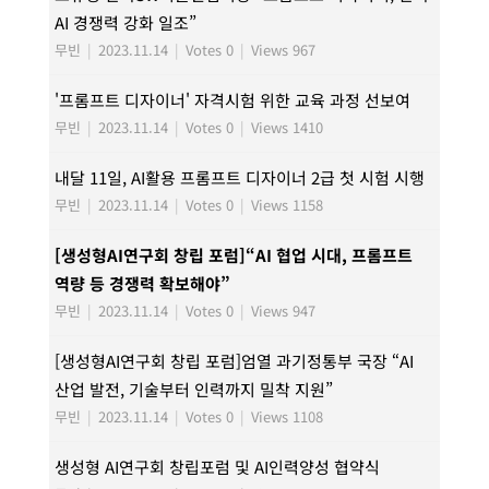
AI 경쟁력 강화 일조”
무빈
|
2023.11.14
|
Votes 0
|
Views 967
'프롬프트 디자이너' 자격시험 위한 교육 과정 선보여
무빈
|
2023.11.14
|
Votes 0
|
Views 1410
내달 11일, AI활용 프롬프트 디자이너 2급 첫 시험 시행
무빈
|
2023.11.14
|
Votes 0
|
Views 1158
[생성형AI연구회 창립 포럼]“AI 협업 시대, 프롬프트
역량 등 경쟁력 확보해야”
무빈
|
2023.11.14
|
Votes 0
|
Views 947
[생성형AI연구회 창립 포럼]엄열 과기정통부 국장 “AI
산업 발전, 기술부터 인력까지 밀착 지원”
무빈
|
2023.11.14
|
Votes 0
|
Views 1108
생성형 AI연구회 창립포럼 및 AI인력양성 협약식