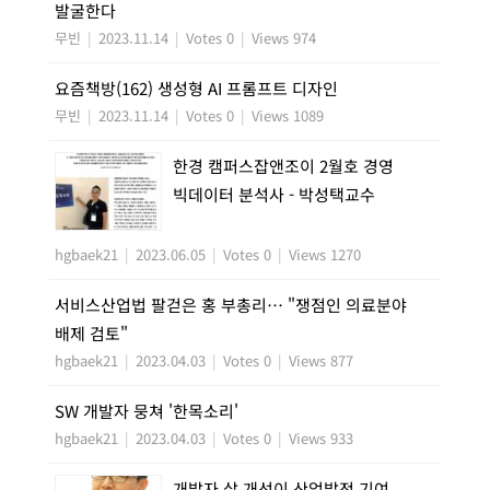
발굴한다
무빈
|
2023.11.14
|
Votes 0
|
Views 974
요즘책방(162) 생성형 AI 프롬프트 디자인
무빈
|
2023.11.14
|
Votes 0
|
Views 1089
한경 캠퍼스잡앤조이 2월호 경영
빅데이터 분석사 - 박성택교수
hgbaek21
|
2023.06.05
|
Votes 0
|
Views 1270
서비스산업법 팔걷은 홍 부총리… "쟁점인 의료분야
배제 검토"
hgbaek21
|
2023.04.03
|
Votes 0
|
Views 877
SW 개발자 뭉쳐 '한목소리'
hgbaek21
|
2023.04.03
|
Votes 0
|
Views 933
개발자 삶 개선이 산업발전 기여