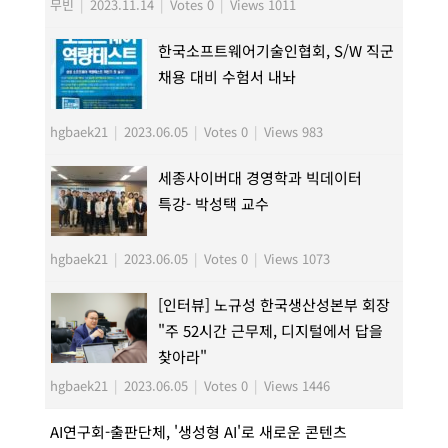
무빈
|
2023.11.14
|
Votes 0
|
Views 1011
한국소프트웨어기술인협회, S/W 직군
채용 대비 수험서 내놔
hgbaek21
|
2023.06.05
|
Votes 0
|
Views 983
세종사이버대 경영학과 빅데이터
특강- 박성택 교수
hgbaek21
|
2023.06.05
|
Votes 0
|
Views 1073
[인터뷰] 노규성 한국생산성본부 회장
"주 52시간 근무제, 디지털에서 답을
찾아라"
hgbaek21
|
2023.06.05
|
Votes 0
|
Views 1446
AI연구회-출판단체, '생성형 AI'로 새로운 콘텐츠