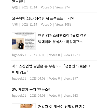
발굴한다
무빈
|
2023.11.14
|
Votes 0
|
Views 974
요즘책방(162) 생성형 AI 프롬프트 디자인
무빈
|
2023.11.14
|
Votes 0
|
Views 1089
한경 캠퍼스잡앤조이 2월호 경영
빅데이터 분석사 - 박성택교수
hgbaek21
|
2023.06.05
|
Votes 0
|
Views 1270
서비스산업법 팔걷은 홍 부총리… "쟁점인 의료분야
배제 검토"
hgbaek21
|
2023.04.03
|
Votes 0
|
Views 877
SW 개발자 뭉쳐 '한목소리'
hgbaek21
|
2023.04.03
|
Votes 0
|
Views 933
개발자 삶 개선이 산업발전 기여