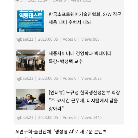
한국소프트웨어기술인협회, S/W 직군
채용 대비 수험서 내놔
hgbaek21
|
2023.06.05
|
Votes 0
|
Views 983
세종사이버대 경영학과 빅데이터
특강- 박성택 교수
hgbaek21
|
2023.06.05
|
Votes 0
|
Views 1073
[인터뷰] 노규성 한국생산성본부 회장
"주 52시간 근무제, 디지털에서 답을
찾아라"
hgbaek21
|
2023.06.05
|
Votes 0
|
Views 1445
AI연구회-출판단체, '생성형 AI'로 새로운 콘텐츠