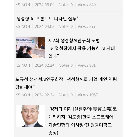
KS NOH
|
2024.06.09
|
Votes 0
|
Views 840
'생성형 AI 프롬프트 디자인 실무'
KS NOH
|
2024.04.03
|
Votes 0
|
Views 877
제2회 생성형AI연구회 포럼
“산업현장에서 활용 가능한 AI 시대
열자”
KS NOH
|
2024.02.24
|
Votes 0
|
Views 981
노규성 생성형AI연구회장 “생성형AI로 기업·개인 역량
강화해야”
KS NOH
|
2024.02.24
|
Votes 0
|
Views 1087
[경제와 미래]실질주의(實質主義)로
개혁하자: 김도종(한국 소프트웨어
기술인협회 이사장·전 원광대학교
총장)