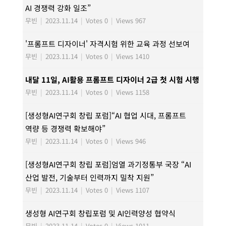
AI 경쟁력 강화 일조”
무빈
|
2023.11.14
|
Votes 0
|
Views 967
'프롬프트 디자이너' 자격시험 위한 교육 과정 선보여
무빈
|
2023.11.14
|
Votes 0
|
Views 1410
내달 11일, AI활용 프롬프트 디자이너 2급 첫 시험 시행
무빈
|
2023.11.14
|
Votes 0
|
Views 1158
[생성형AI연구회 창립 포럼]“AI 협업 시대, 프롬프트
역량 등 경쟁력 확보해야”
무빈
|
2023.11.14
|
Votes 0
|
Views 946
[생성형AI연구회 창립 포럼]엄열 과기정통부 국장 “AI
산업 발전, 기술부터 인력까지 밀착 지원”
무빈
|
2023.11.14
|
Votes 0
|
Views 1107
생성형 AI연구회 창립포럼 및 AI인력양성 협약식
무빈
|
2023.11.14
|
Votes 0
|
Views 1011