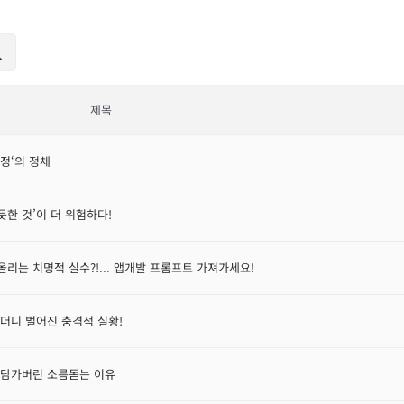
제목
함정‘의 정체
럴듯한 것’이 더 위험하다!
 올리는 치명적 실수?!... 앱개발 프롬프트 가져가세요!
"했더니 벌어진 충격적 실황!
름에 담가버린 소름돋는 이유